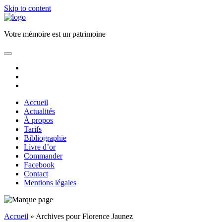
Skip to content
Florence
JAUNEZ
Votre mémoire est un patrimoine
Ecrivain
Biographe
open
primary
facebook
menu
email
phone
Accueil
Actualités
À propos
Tarifs
Bibliographie
Livre d’or
Commander
Facebook
Contact
Mentions légales
Sidebar
Accueil
»
Archives pour Florence Jaunez