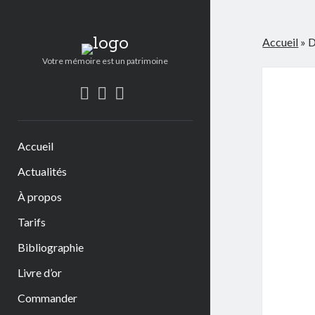
Florence
Accueil
»
D
JAUNEZ
Votre mémoire est un patrimoine
Ecrivain
facebook
email
phone
Biographe
Accueil
Actualités
À propos
Tarifs
Bibliographie
Livre d’or
Commander