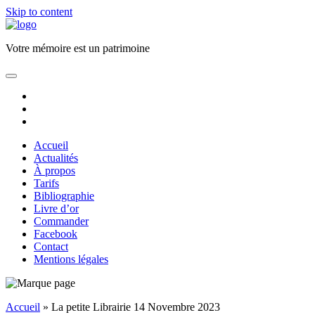
Skip to content
Florence
JAUNEZ
Votre mémoire est un patrimoine
Ecrivain
Biographe
open
primary
facebook
menu
email
phone
Accueil
Actualités
À propos
Tarifs
Bibliographie
Livre d’or
Commander
Facebook
Contact
Mentions légales
Sidebar
Accueil
»
La petite Librairie 14 Novembre 2023