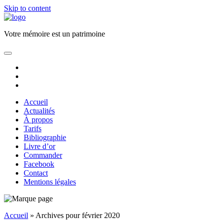
Skip to content
Florence
JAUNEZ
Votre mémoire est un patrimoine
Ecrivain
Biographe
open
primary
facebook
menu
email
phone
Accueil
Actualités
À propos
Tarifs
Bibliographie
Livre d’or
Commander
Facebook
Contact
Mentions légales
Sidebar
Accueil
»
Archives pour février 2020